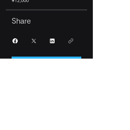
¥12,000
Share
Join
INFO@SPACEXVIEW.EARTH
160ROBINSON ROAD #24-09
SINGAPORE 068914