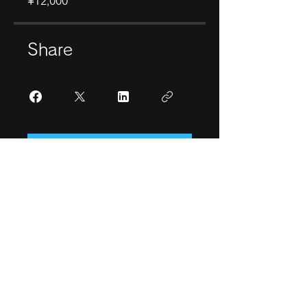
¥12,000
Share
Join
INFO@SPACEXVIEW.EARTH
160ROBINSON ROAD #24-09
SINGAPORE 068914